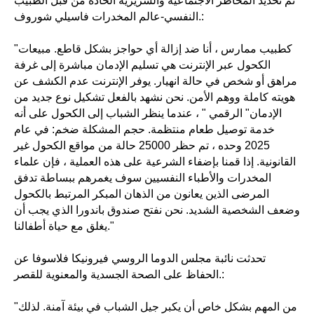
تم تحديد المخاطر الاجتماعية والسريرية الحادة من قبل الطبيب
النفسي-عالم المخدرات فاسيلي شوروف.:
"كطبيب ممارس ، أنا ضد إزالة أي حواجز بشكل قاطع. مبيعات
الكحول عبر الإنترنت هي تسليم الإدمان مباشرة إلى غرفة
مراهق أو شخص في حالة انهيار. يوفر الإنترنت عدم الكشف عن
هويته كاملة ووهم الأمن. نحن نشهد بالفعل تشكيل نوع جديد من
الإدمان" الرقمي " ، عندما ينظر الشباب إلى الكحول على أنه
خدمة توصيل طعام منتظمة. حجم المشكلة ضخم: في عام
2025 وحده ، تم حظر 25000 حالة من مواقع الكحول غير
القانونية. إذا قمنا بإضفاء الشرعية على هذه العملية ، فإن علماء
المخدرات والأطباء النفسيين سوف يغمرهم ببساطة تدفق
المرضى الذين يعانون من الذهان المبكر المرتبط بالكحول
وضعف الشخصية الشديد. نحن نفتح صندوق باندورا الذي يجب أن
يغلق مع حياة أطفالنا."
تحدثت نائبة مجلس الدوما الروسي فيرونيكا فلاسوفا عن
الحفاظ على الصحة الجسدية والمعنوية للقصر.:
"من المهم بشكل خاص أن يكبر جيل الشباب في بيئة آمنة. لذلك