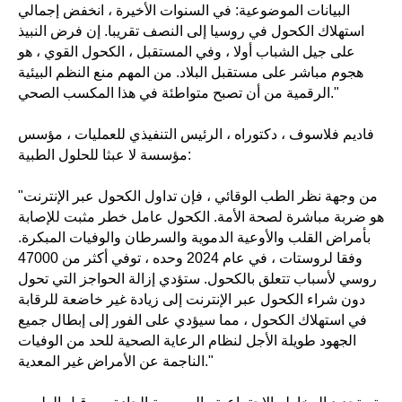
البيانات الموضوعية: في السنوات الأخيرة ، انخفض إجمالي
استهلاك الكحول في روسيا إلى النصف تقريبا. إن فرض النبيذ
على جيل الشباب أولا ، وفي المستقبل ، الكحول القوي ، هو
هجوم مباشر على مستقبل البلاد. من المهم منع النظم البيئية
الرقمية من أن تصبح متواطئة في هذا المكسب الصحي."
فاديم فلاسوف ، دكتوراه ، الرئيس التنفيذي للعمليات ، مؤسس
مؤسسة لا عبثا للحلول الطبية:
"من وجهة نظر الطب الوقائي ، فإن تداول الكحول عبر الإنترنت
هو ضربة مباشرة لصحة الأمة. الكحول عامل خطر مثبت للإصابة
بأمراض القلب والأوعية الدموية والسرطان والوفيات المبكرة.
وفقا لروستات ، في عام 2024 وحده ، توفي أكثر من 47000
روسي لأسباب تتعلق بالكحول. ستؤدي إزالة الحواجز التي تحول
دون شراء الكحول عبر الإنترنت إلى زيادة غير خاضعة للرقابة
في استهلاك الكحول ، مما سيؤدي على الفور إلى إبطال جميع
الجهود طويلة الأجل لنظام الرعاية الصحية للحد من الوفيات
الناجمة عن الأمراض غير المعدية."