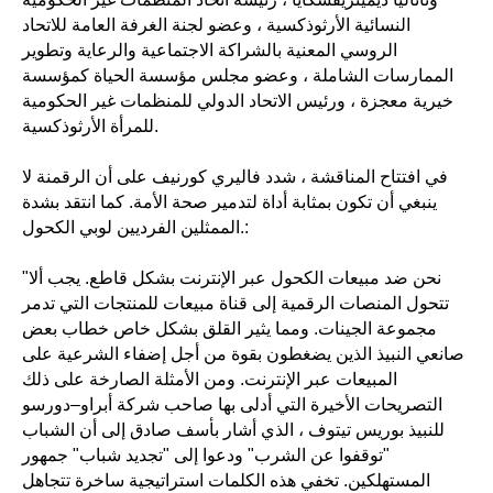
النسائية الأرثوذكسية ، وعضو لجنة الغرفة العامة للاتحاد
الروسي المعنية بالشراكة الاجتماعية والرعاية وتطوير
الممارسات الشاملة ، وعضو مجلس مؤسسة الحياة كمؤسسة
خيرية معجزة ، ورئيس الاتحاد الدولي للمنظمات غير الحكومية
للمرأة الأرثوذكسية.
في افتتاح المناقشة ، شدد فاليري كورنيف على أن الرقمنة لا
ينبغي أن تكون بمثابة أداة لتدمير صحة الأمة. كما انتقد بشدة
الممثلين الفرديين لوبي الكحول.:
"نحن ضد مبيعات الكحول عبر الإنترنت بشكل قاطع. يجب ألا
تتحول المنصات الرقمية إلى قناة مبيعات للمنتجات التي تدمر
مجموعة الجينات. ومما يثير القلق بشكل خاص خطاب بعض
صانعي النبيذ الذين يضغطون بقوة من أجل إضفاء الشرعية على
المبيعات عبر الإنترنت. ومن الأمثلة الصارخة على ذلك
التصريحات الأخيرة التي أدلى بها صاحب شركة أبراو–دورسو
للنبيذ بوريس تيتوف ، الذي أشار بأسف صادق إلى أن الشباب
"توقفوا عن الشرب" ودعوا إلى "تجديد شباب" جمهور
المستهلكين. تخفي هذه الكلمات استراتيجية ساخرة تتجاهل