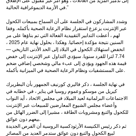
إلى تدمير المزيد من العائلات ، وهو أمر غير مقبول على الإطلاق
في الأزمة الديموغرافية الحالية."
وشدد المشاركون في الجلسة على أن السماح بمبيعات الكحول
عبر الإنترنت يزعزع استقرار نظام الرعاية الصحية بأكمله. وفقا
لهم ، أعطت التدابير التقييدية الفعالة التي تم بناؤها على مر
السنين نتيجة مؤكدة إحصائيا. وهكذا ، بحلول نهاية عام 2025 ،
انخفض استهلاك الكحول في البلاد إلى الحد الأدنى التاريخي —
7.74 لترا للفرد سنويا. سيؤدي التداول عبر الإنترنت إلى خفض
قيمة هذه الجهود ويؤدي إلى عبء مالي وشخصي إضافي ضخم
على المستشفيات ونظام الرعاية الصحية في الميزانية بأكمله.
في نهاية الجلسة ، ذكر فاليري كورنيف الجمهور بأن البطريرك
كيريل من موسكو وعموم روسيا في يناير ، في خطابه في
الاجتماعات البرلمانية لعيد الميلاد في مجلس الاتحاد ، أيد النواب
وأعضاء مجلس الشيوخ المعارضين للمبيعات عبر الإنترنت
للكحول والتبغ ومشروبات الطاقة ، مشيرا إلى الضرر الهائل من
بيعهم دون عوائق.
ثم ذكر رئيس الكنيسة الأرثوذكسية الروسية أن الفرص الجديدة
لبيع الكحول والتبغ دون عوائق ستدمر العديد من المصائر