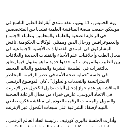
يوم الخميس ، 11 يونيو ، عقد منتدى أبقراط الطبي التاسع في
موسكو. جمعت منصة المناقشة العلمية تقليديا بين المتخصصين
في الرعاية الصحية والعلماء والمحامين وعلماء الاجتماع
والديموغرافيين ورجال الدين وممثلي الوكالات الحكومية. ناقش
المشاركون في المنتدى القضايا ذات الأهمية الاجتماعية في
مجال الطب وأخلاقيات علم الأحياء والتقنيات الجديدة والعلاقات
بين الطبيب والمريض ، كما حددوا حدود ما هو مقبول فيما يتعلق
بالتغيرات في الطبيعة البشرية والمجتمع والعالم المحيط.
في جلسة "حماية صحة الأمة في عصر الرقمنة: المخاطر
الاستراتيجية والتحديات والحلول" ، كان الموضوع الرئيسي
للمناقشة هو عدم جواز إدخال آليات تداول الكحول عبر الإنترنت
في الاتحاد الروسي. عارض خبراء من مجال الرعاية الصحية
والتمويل والمنصات الرقمية العودة إلى مناقشة فكرة صانعي
النبيذ لإضفاء الشرعية على مبيعات الكحول عبر الإنترنت.
وأدارت الجلسة فاليري كورنيف ، رئيسة اتحاد العالم الرقمي ،
وناتاليا ديميتريفسكايا ، رئيسة اتحاد المنظمات غير الحكومية