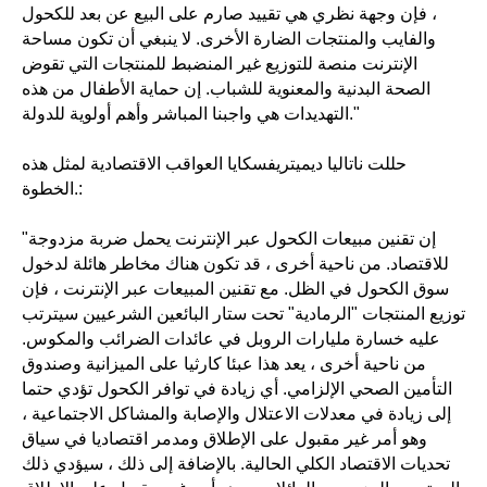
، فإن وجهة نظري هي تقييد صارم على البيع عن بعد للكحول
والفايب والمنتجات الضارة الأخرى. لا ينبغي أن تكون مساحة
الإنترنت منصة للتوزيع غير المنضبط للمنتجات التي تقوض
الصحة البدنية والمعنوية للشباب. إن حماية الأطفال من هذه
اتصل بنا
التهديدات هي واجبنا المباشر وأهم أولوية للدولة."
حللت ناتاليا ديميتريفسكايا العواقب الاقتصادية لمثل هذه
الخطوة.:
Rutube
ياندكس
فكونتاكتي
زين
"إن تقنين مبيعات الكحول عبر الإنترنت يحمل ضربة مزدوجة
email
للاقتصاد. من ناحية أخرى ، قد تكون هناك مخاطر هائلة لدخول
info@soyuztsifrovoymir.ru
سوق الكحول في الظل. مع تقنين المبيعات عبر الإنترنت ، فإن
هاتف
توزيع المنتجات "الرمادية" تحت ستار البائعين الشرعيين سيترتب
+7 (495) 025-28-00
عليه خسارة مليارات الروبل في عائدات الضرائب والمكوس.
من ناحية أخرى ، يعد هذا عبئا كارثيا على الميزانية وصندوق
التأمين الصحي الإلزامي. أي زيادة في توافر الكحول تؤدي حتما
إلى زيادة في معدلات الاعتلال والإصابة والمشاكل الاجتماعية ،
وهو أمر غير مقبول على الإطلاق ومدمر اقتصاديا في سياق
تحديات الاقتصاد الكلي الحالية. بالإضافة إلى ذلك ، سيؤدي ذلك