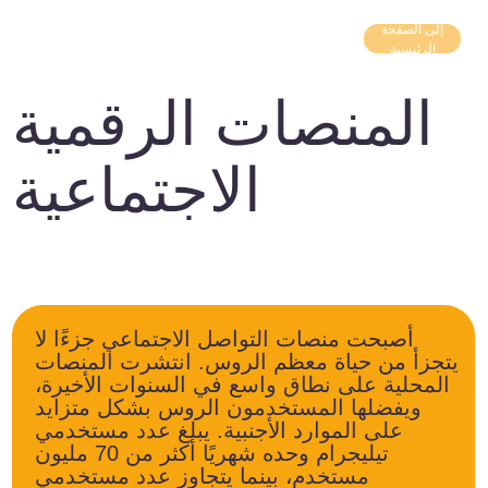
إلى الصفحة
الرئيسية
المنصات الرقمية
الاجتماعية
أصبحت منصات التواصل الاجتماعي جزءًا لا
يتجزأ من حياة معظم الروس. انتشرت المنصات
المحلية على نطاق واسع في السنوات الأخيرة،
ويفضلها المستخدمون الروس بشكل متزايد
على الموارد الأجنبية. يبلغ عدد مستخدمي
تيليجرام وحده شهريًا أكثر من 70 مليون
مستخدم، بينما يتجاوز عدد مستخدمي
فكونتاكتي 76 مليونًا. علاوة على ذلك، تحظى
المنصات الروسية بشعبية كبيرة ليس فقط في
روسيا نفسها، بل أيضًا في الدول المجاورة
وخارجها: فقد اكتسب تيليجرام شعبية خاصة في
آسيا وأمريكا اللاتينية، بينما يجذب فكونتاكتي
المستخدمين في آسيا الوسطى.