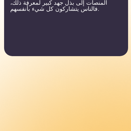
أتاحت المنصات الرقمية أيضًا التواصل الفوري
لملايين الأشخاص. لم يعد المجرمون
والإرهابيون الدوليون بحاجة لقضاء سنوات في
تجنيد المؤيدين وبناء شبكة استخبارات. كل هذا
يمكن إنجازه باستخدام هاتف ذكي واحد أو جهاز
كمبيوتر متصل بالإنترنت. أظهرت تجربة
كروكس سيتي المأساوية مدى سهولة تحويل
الناس العاديين إلى أسلحة نووية أعمى أعينهم
الكراهية - دون أي اتصال مباشر، عبر وسائل
التواصل الاجتماعي فقط.