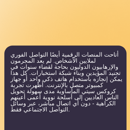
اتصل بنا
Rutube
ياندكس
فكونتاكتي
زين
email
info@soyuztsifrovoymir.ru
هاتف
+7 (495) 025-28-00