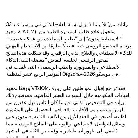
بينما لا تزال نسبة العلاج الذاتي في روسيا عند 33% (بيانات من
معهد VTsIOM)، وتتحول عادة طلب المشورة الطبية من
"الاستعانة بمدون" إلى "طلب المساعدة من شبكة عصبية"،
يرسم المجتمع الروسي خطًا فاصلًا صارمًا بين الاستخدام المهني
للذكاء الاصطناعي والعلاج الذاتي الرقمي. وقد شكلت هذه النتائج
المحور الرئيسي لجلسة النقاش "معضلة الثقة: الذكاء
الاصطناعي، والمدونون، والطب الرسمي"، التي عُقدت في
المؤتمر الرابع عشر لمنظمة Orgzdrav-2026 في موسكو.
ووفقًا لمعهد VTsIOM، فقد تراجع إقبال المواطنين على زيارة
العيادات الحكومية خلال السنوات العشر الماضية، معوضين ذلك
بزيادة في التشخيص الذاتي. فبينما كان الناس قبل عقدين من
الزمن يستشيرون الأقارب والعرافين للحصول على المشورة
الطبية، أصبحوا في العقد الأول من الألفية الثانية يعتمدون على
وسائل التواصل الاجتماعي، واليوم على النماذج التوليدية، مما
يُفضي إلى ظهور أنماط غير متوقعة من الثقة في المشهد
الرقمي الجديد.