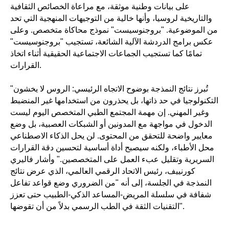
على بيانات وطنية موثقة، مع مراعاة الخصائص الثقافية
والتاريخية لروسيا، وأنها خالية من التوجيهات المنهجية التي تحد
من الموضوعية. "بروجنوسيست" نموذج محاكاة متخصص. وعلى
عكس برامج الدردشة الآلية الشائعة، تستجيب "بروجنوسيست"
تمامًا كما تستجيب الجماعات الاجتماعية الحقيقية أثناء اتخاذ
القرارات.
"تُبرز نتائج النمذجة بوضوح الاتجاه الرئيسي: الروس لا يخشون
التكنولوجيا في حد ذاتها، بل يحذرون من استخدامها غير المنضبط
وغير المهني. إن مهمة المجتمع الطبي المتخصص اليوم ليست
الدخول في مواجهة مع المدونين أو الشبكات العصبية، بل وضع
معايير واضحة للتحقق من المحتوى. لن يحل الذكاء الاصطناعي
محل الأطباء، ولكنه سيصبح أداة أساسية لتحسين دقة القرارات
السريرية وتقليل عبء العمل على المتخصصين." وأشار فاليري
كورنييف، رئيس الاتحاد الرقمي العالمي، الذي عرض نتائج
النمذجة في الجلسة، إلى أنه "من الضروري وضع قواعد تفاعل
شفافة في سلسلة المريض-المساعد الذكي-الطبيب حتى تعزز
التقنيات الثقة في الطب الرسمي بدلاً من أن تقوضها".